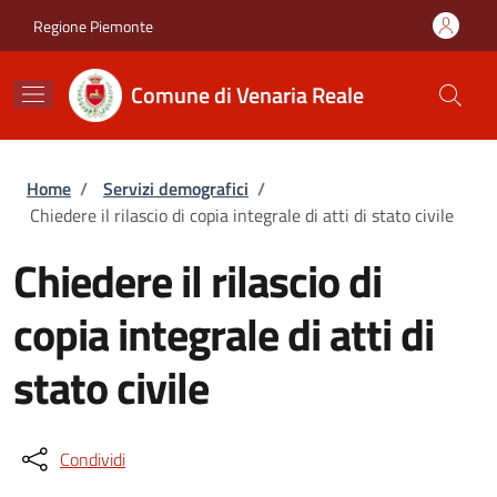
Salta al contenuto principale
Skip to footer content
Regione Piemonte
Comune di Venaria Reale
Briciole di pane
Home
/
Servizi demografici
/
Chiedere il rilascio di copia integrale di atti di stato civile
Chiedere il rilascio di
copia integrale di atti di
stato civile
Condividi