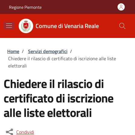
Salta al contenuto principale
Skip to footer content
Regione Piemonte
Comune di Venaria Reale
Briciole di pane
Home
/
Servizi demografici
/
Chiedere il rilascio di certificato di iscrizione alle liste
elettorali
Chiedere il rilascio di
certificato di iscrizione
alle liste elettorali
Condividi