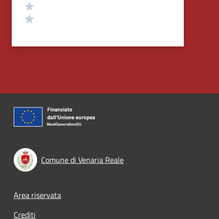
Valuta 2 stelle su 5
Valuta 1 stelle su 5
Comune di Venaria Reale
Footer menu
Area riservata
Crediti