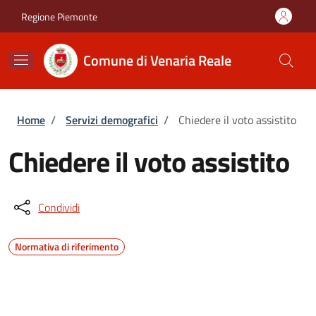
Salta al contenuto principale
Skip to footer content
Regione Piemonte
Comune di Venaria Reale
Briciole di pane
Home
/
Servizi demografici
/
Chiedere il voto assistito
Chiedere il voto assistito
Condividi
Normativa di riferimento