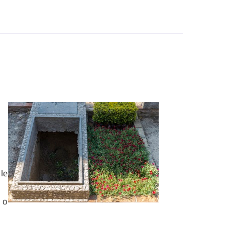
 le
)
o