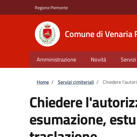
Salta al contenuto principale
Skip to footer content
Regione Piemonte
Comune di Venaria 
Amministrazione
Novità
Servizi
Briciole di pane
Home
/
Servizi cimiteriali
/
Chiedere l'autor
Chiedere l'autoriz
esumazione, estu
traslazione