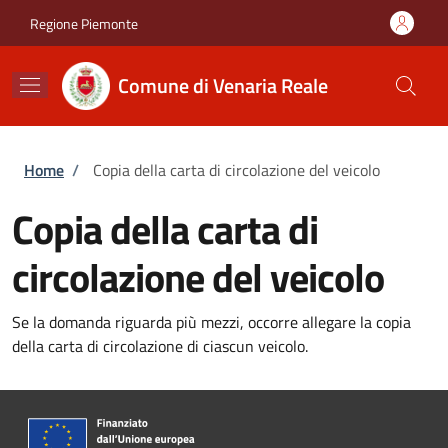
Salta al contenuto principale
Skip to footer content
Regione Piemonte
Comune di Venaria Reale
Briciole di pane
Home
/
Copia della carta di circolazione del veicolo
Copia della carta di
circolazione del veicolo
Se la domanda riguarda più mezzi, occorre allegare la copia
della carta di circolazione di ciascun veicolo.