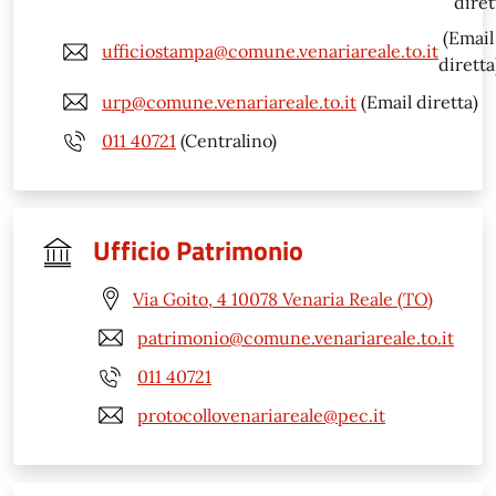
diret
(Email
ufficiostampa@comune.venariareale.to.it
diretta
urp@comune.venariareale.to.it
(Email diretta)
011 40721
(Centralino)
Ufficio Patrimonio
Via Goito, 4 10078 Venaria Reale (TO)
patrimonio@comune.venariareale.to.it
011 40721
protocollovenariareale@pec.it