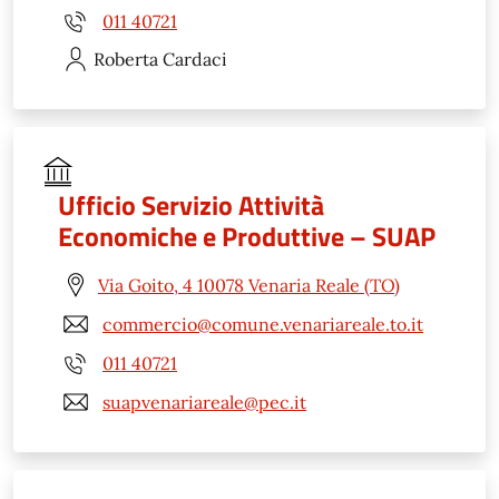
011 40721
Roberta
Cardaci
Ufficio Servizio Attività
Economiche e Produttive – SUAP
Via Goito, 4 10078 Venaria Reale (TO)
commercio@comune.venariareale.to.it
011 40721
suapvenariareale@pec.it