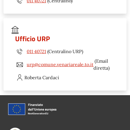
011 40721
(Centralino)
Ufficio URP
011 40721
(Centralino URP)
(Email
urp@comune.venariareale.to.it
diretta)
Roberta
Cardaci