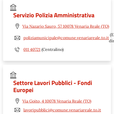
Servizio Polizia Amministrativa
Via Nazario Sauro, 57 10078 Venaria Reale (TO)
(E
poliziamunicipale@comune.venariareale.to.it
di
011 40721
(Centralino)
Settore Lavori Pubblici - Fondi
Europei
Via Goito, 4 10078 Venaria Reale (TO)
lavoripubblici@comune.venariareale.to.it