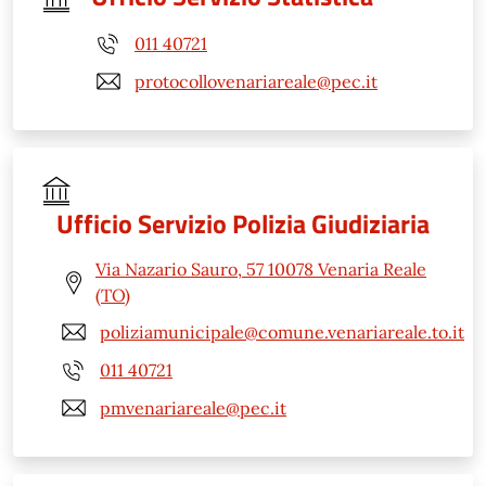
011 40721
protocollovenariareale@pec.it
Ufficio Servizio Polizia Giudiziaria
Via Nazario Sauro, 57 10078 Venaria Reale
(TO)
poliziamunicipale@comune.venariareale.to.it
011 40721
pmvenariareale@pec.it