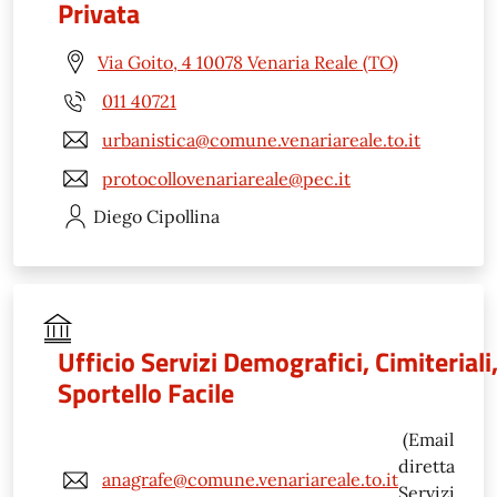
Privata
Via Goito, 4 10078 Venaria Reale (TO)
011 40721
urbanistica@comune.venariareale.to.it
protocollovenariareale@pec.it
Diego
Cipollina
Ufficio Servizi Demografici, Cimiteriali
Sportello Facile
(Email
diretta
anagrafe@comune.venariareale.to.it
Servizi