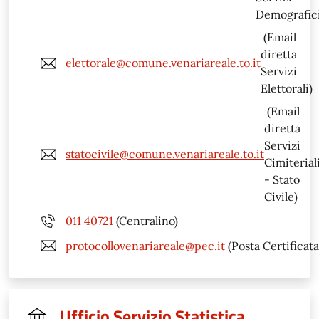
Demografici
(Email
diretta
elettorale@comune.venariareale.to.it
Servizi
Elettorali)
(Email
diretta
Servizi
statocivile@comune.venariareale.to.it
Cimiterial
- Stato
Civile)
011 40721
(Centralino)
protocollovenariareale@pec.it
(Posta Certificata
Ufficio Servizio Statistica