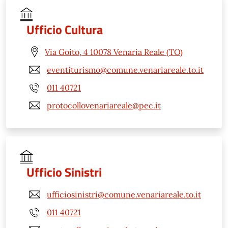
Ufficio Cultura
Via Goito, 4 10078 Venaria Reale (TO)
eventiturismo@comune.venariareale.to.it
011 40721
protocollovenariareale@pec.it
Ufficio Sinistri
ufficiosinistri@comune.venariareale.to.it
011 40721