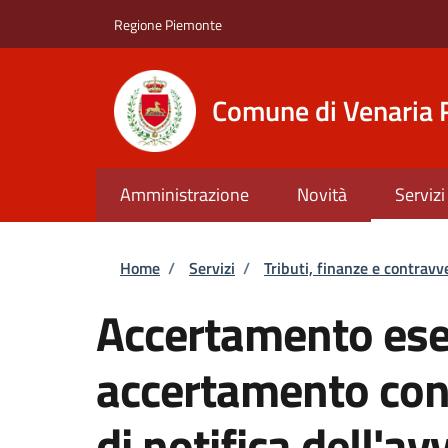
Salta al contenuto principale
Skip to footer content
Regione Piemonte
Comune di Venaria 
Amministrazione
Novità
Servizi
Briciole di pane
Home
/
Servizi
/
Tributi, finanze e contravv
Accertamento ese
accertamento con
di notifica dell'av