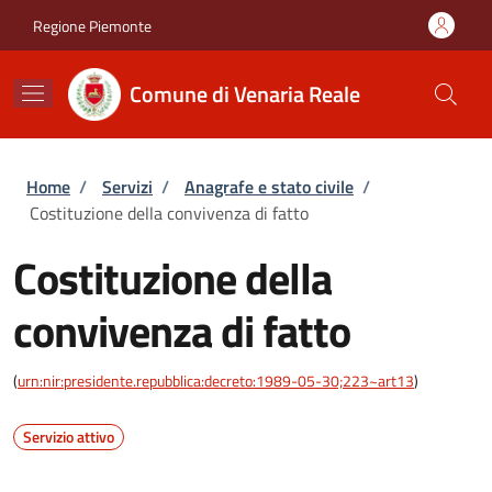
Salta al contenuto principale
Skip to footer content
Regione Piemonte
Comune di Venaria Reale
Briciole di pane
Home
/
Servizi
/
Anagrafe e stato civile
/
Costituzione della convivenza di fatto
Costituzione della
convivenza di fatto
(
urn:nir:presidente.repubblica:decreto:1989-05-30;223~art13
)
Servizio attivo