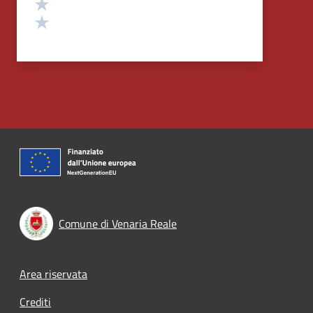
Valuta 2 stelle su 5
Valuta 1 stelle su 5
Comune di Venaria Reale
Footer menu
Area riservata
Crediti