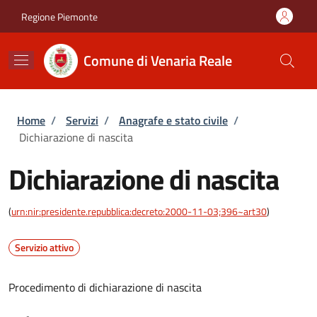
Salta al contenuto principale
Skip to footer content
Regione Piemonte
Comune di Venaria Reale
Briciole di pane
Home
/
Servizi
/
Anagrafe e stato civile
/
Dichiarazione di nascita
Dichiarazione di nascita
(
urn:nir:presidente.repubblica:decreto:2000-11-03;396~art30
)
Servizio attivo
Procedimento di dichiarazione di nascita