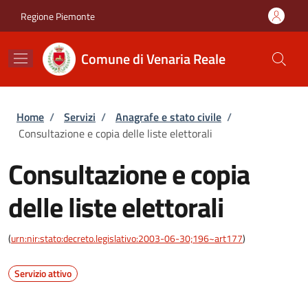
Salta al contenuto principale
Skip to footer content
Regione Piemonte
Comune di Venaria Reale
Briciole di pane
Home
/
Servizi
/
Anagrafe e stato civile
/
Consultazione e copia delle liste elettorali
Consultazione e copia
delle liste elettorali
(
urn:nir:stato:decreto.legislativo:2003-06-30;196~art177
)
Servizio attivo