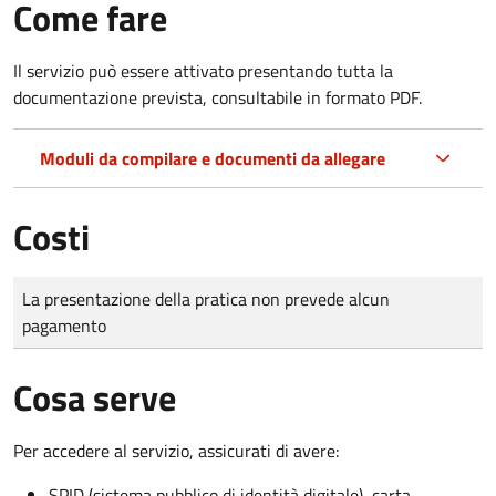
Come fare
Il servizio può essere attivato presentando tutta la
documentazione prevista, consultabile in formato PDF.
Moduli da compilare e documenti da allegare
Costi
Tipo di pagamento
Importo
La presentazione della pratica non prevede alcun
pagamento
Cosa serve
Per accedere al servizio, assicurati di avere:
SPID (sistema pubblico di identità digitale), carta