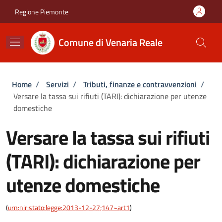
Salta al contenuto principale
Skip to footer content
Regione Piemonte
Comune di Venaria Reale
Briciole di pane
Home
/
Servizi
/
Tributi, finanze e contravvenzioni
/
Versare la tassa sui rifiuti (TARI): dichiarazione per utenze
domestiche
Versare la tassa sui rifiuti
(TARI): dichiarazione per
utenze domestiche
(
urn:nir:stato:legge:2013-12-27;147~art1
)