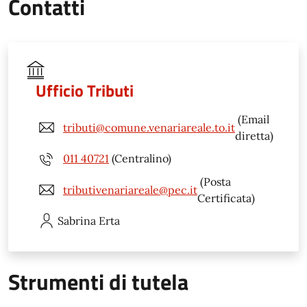
Contatti
Ufficio Tributi
(Email
tributi@comune.venariareale.to.it
diretta)
011 40721
(Centralino)
(Posta
tributivenariareale@pec.it
Certificata)
Sabrina
Erta
Strumenti di tutela