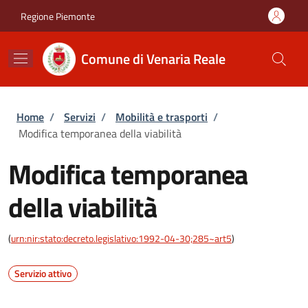
Salta al contenuto principale
Skip to footer content
Regione Piemonte
Comune di Venaria Reale
Briciole di pane
Home
/
Servizi
/
Mobilità e trasporti
/
Modifica temporanea della viabilità
Modifica temporanea
della viabilità
(
urn:nir:stato:decreto.legislativo:1992-04-30;285~art5
)
Servizio attivo