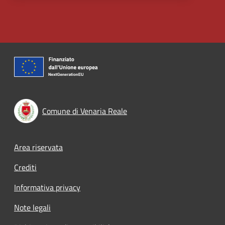
Comune di Venaria Reale
Footer menu
Area riservata
Crediti
Informativa privacy
Note legali