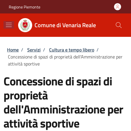
Salta al contenuto principale
Skip to footer content
Regione Piemonte
Comune di Venaria Reale
Briciole di pane
Home
/
Servizi
/
Cultura e tempo libero
/
Concessione di spazi di proprietà dell'Amministrazione per
attività sportive
Concessione di spazi di
proprietà
dell'Amministrazione per
attività sportive