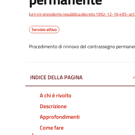
(
urn:nir:presidente.repubblica:decreto:1992-12-16;495~ar
Servizio attivo
Procedimento di rinnovo del contrassegno permane
INDICE DELLA PAGINA
A chi è rivolto
Descrizione
Approfondimenti
Come fare