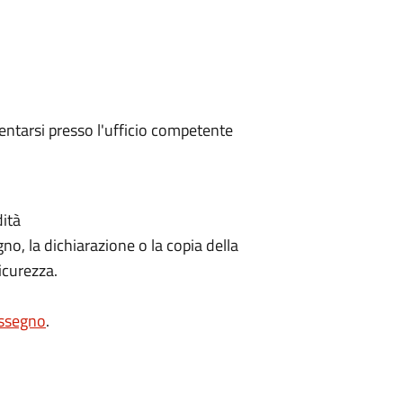
entarsi presso l'ufficio competente
dità
o, la dichiarazione o la copia della
icurezza.
rassegno
.