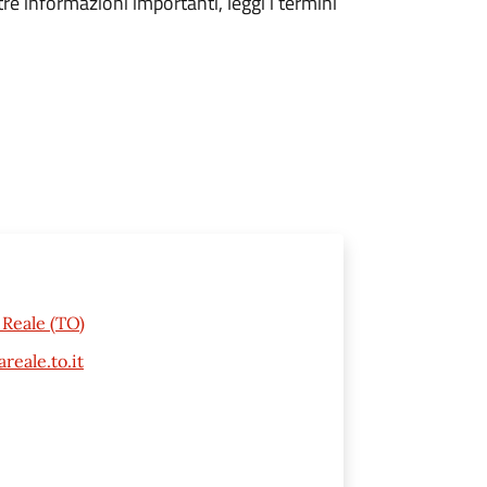
tre informazioni importanti, leggi i termini
 Reale (TO)
eale.to.it