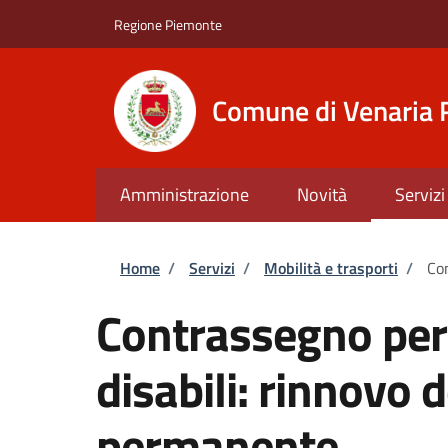
Salta al contenuto principale
Skip to footer content
Regione Piemonte
Comune di Venaria 
Amministrazione
Novità
Servizi
Briciole di pane
Home
/
Servizi
/
Mobilità e trasporti
/
Con
Contrassegno per v
disabili: rinnovo
permanente