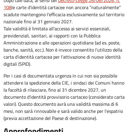
Dopo tale data, ai sensi del
Decreto-Legge 26/06/2026, n.
108
le carte d'identità cartacee non ancora "naturalmente"
scadute mantengono l'efficacia esclusivamente sul territorio
nazionale fino al
31 gennaio 2027
.
Tale validità è limitata all'accesso ai servizi essenziali,
previdenziali, sanitari, ai rapporti con la Pubblica
Amministrazione e alle operazioni quotidiane (ad es. poste,
banche, sanità, ecc.). Non è invece consentito l'utilizzo della
carta d’identità cartacea per l'attivazione di nuove identità
digitali (SPID).
Per i casi di documentata urgenza in cui non sia possibile
attendere la spedizione della CIE, i sindaci dei Comuni hanno
la facoltà di rilasciare, fino al 31 dicembre 2027, un
documento d'identità provvisorio cartaceo (considerato carta
valori). Questo documento avrà una validità massima di 6
mesi, non sarà rinnovabile e sarà valido anche per l'espatrio
(previa accettazione del Paese di destinazione).
Approfondimenti