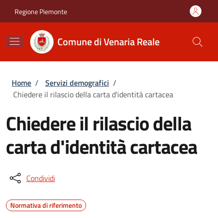
Salta al contenuto principale
Skip to footer content
Regione Piemonte
Comune di Venaria Reale
Briciole di pane
Home
/
Servizi demografici
/
Chiedere il rilascio della carta d'identità cartacea
Chiedere il rilascio della
carta d'identità cartacea
Condividi
Normativa di riferimento