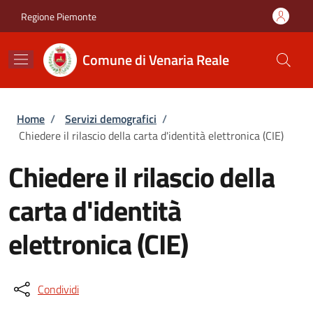
Salta al contenuto principale
Skip to footer content
Regione Piemonte
Comune di Venaria Reale
Briciole di pane
Home
/
Servizi demografici
/
Chiedere il rilascio della carta d'identità elettronica (CIE)
Chiedere il rilascio della
carta d'identità
elettronica (CIE)
Condividi